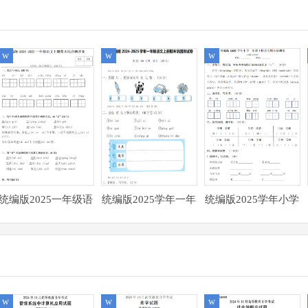
w
w
w
统编版2025一年级语
统编版2025学年一年
统编版2025学年小学
文上册期末综合测评
级语文上册期末巩固
一年级语文下册期末
卷附带完整参考答案
测试卷附带完整答案
检测卷附带参考答案
w
w
w