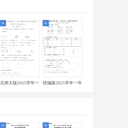
w
w
北师大版2025学年一
统编版2025学年一年
年级数学下册期中综
级语文下册期中测试
合素养测评卷附带参
卷
考答案
w
w